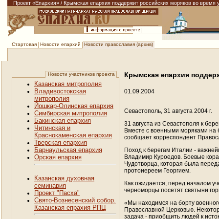
Проект «Епархия»
/
Крымская епархия поддержит российских моряков во время у
Новости епархий
Новости православия (архив)
Стартовая
Крымская епархия поддерж
Новости участников проекта
Казанская митрополия
Владивостокская
01.09.2004
митрополия
Йошкар-Олинская епархия
Севастополь, 31 августа 2004 г.
Симбирская митрополия
Бакинская епархия
31 августа из Севастополя к бер
Читинская и
Вместе с военными моряками на 
Краснокаменская епархия
сообщает корреспондент Правос
Тверская епархия
Барнаульская епархия
Поход к берегам Италии - важне
Владимир Куроедов. Боевые кора
Орская епархия
Чудотворца, которая была перед
протоиереем Георгием.
Казанская духовная
Как ожидается, перед началом уч
семинария
черноморцы посетят святыни го
Проект "Пасха"
Свято-Вознесенский собор.
«Мы находимся на борту военног
Казанская епрахия РПЦ
Православной Церковью. Некотор
задача - приобщить людей к исток