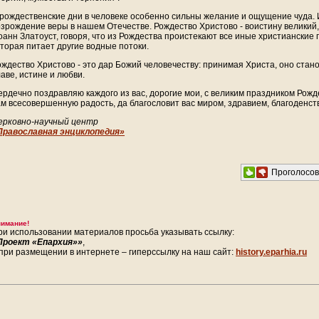
 рождественские дни в человеке особенно сильны желание и ощущение чуда. 
озрождение веры в нашем Отечестве. Рождество Христово - воистину великий
оанн Златоуст, говоря, что из Рождества проистекают все иные христианские п
оторая питает другие водные потоки.
ождество Христово - это дар Божий человечеству: принимая Христа, оно стано
аве, истине и любви.
ердечно поздравляю каждого из вас, дорогие мои, с великим праздником Рожд
ам всесовершенную радость, да благословит вас миром, здравием, благоденс
ерковно-научный центр
Православная энциклопедия»
Проголосо
имание!
ри использовании материалов просьба указывать ссылку:
Проект «Епархия»»
,
 при размещении в интернете – гиперссылку на наш сайт:
history.eparhia.ru