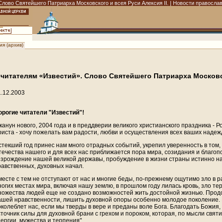
Слово Святейшего Патриарха Московского и всея Руси Алексия II. | Новости православ
я (архив)
 читателям «Известий». Слово Святейшего Патриарха Московск
1.12.2003
орогие читатели "Известий"!
 канун нового, 2004 года и в преддверии великого христианского праздника -
риста - хочу пожелать вам радости, любви и осуществления всех ваших надеж
стекший год принес нам много отрадных событий, укрепил уверенность в том
течества нашего и для всех нас приближается пора мира, созидания и благоп
озрождение нашей великой державы, пробуждение в жизни страны истинно на
равственных, духовных начал.
месте с тем не отступают от нас и многие беды, по-прежнему ощутимо зло в 
ногих местах мира, включая нашу землю, в прошлом году лилась кровь, зло те
ножества людей еще не создано возможностей жить достойной жизнью. Прод
ашей нравственности, лишить духовной опоры особенно молодое поколение. Н
околеблет нас, если мы тверды в вере и преданы воле Бога. Благодать Божия,
сточник силы для духовной брани с грехом и пороком, которая, по мысли свя
ергии, мужества и терпения".