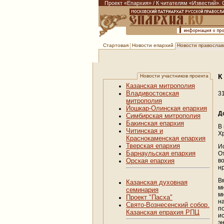
Проект «Епархия»
/
К читателям «Известий». 
Новости епархий
Новости православи
Стартовая
К
Новости участников проекта
Казанская митрополия
Владивостокская
3
митрополия
Йошкар-Олинская епархия
Д
Симбирская митрополия
Бакинская епархия
В
Читинская и
Х
Краснокаменская епархия
Тверская епархия
И
Барнаульская епархия
О
в
Орская епархия
н
В
Казанская духовная
м
семинария
м
Проект "Пасха"
н
Свято-Вознесенский собор.
п
Казанская епрахия РПЦ
и
эн