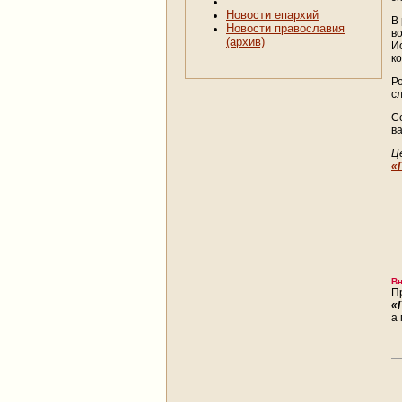
Новости епархий
В
Новости православия
в
(архив)
И
к
Р
сл
С
в
Ц
«
Вн
П
«
а