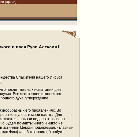
ия (архив)
ого и всея Руси Алексия II.
 Рождества Спасителя нашего Иисуса
д!
, что после тяжелых испытаний для
олучия. Все явственнее становятся
родного духа, утверждение
разнообразных его проявлениях. Во
ррора коснулось и моей паствы. Для
олжаются попытки подорвать основы
о будем помнить: ничто и никто не
 в истинной Церкви подаваемая, - главный
тителя Феофана Затворника, "требует