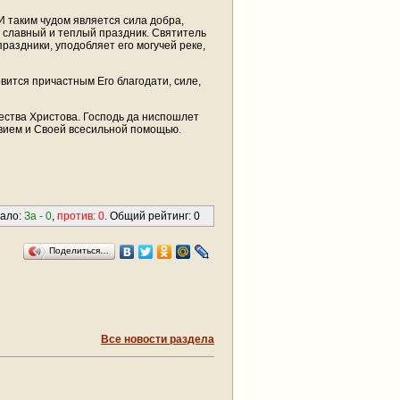
И таким чудом является сила добра,
, славный и теплый праздник. Святитель
раздники, уподобляет его могучей реке,
вится причастным Его благодати, силе,
ества Христова. Господь да ниспошлет
твием и Своей всесильной помощью.
вало:
За -
0
,
против:
0
. Общий рейтинг:
0
Поделиться…
Все новости раздела