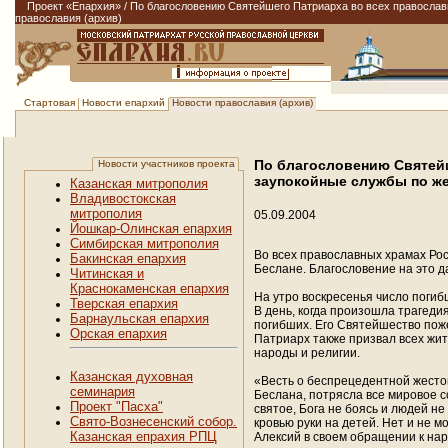
Проект «Епархия»
/
По благословению Святейшего Патриарха во всех православ
православия (архив)
Новости епархий
Новости православия (архив)
Стартовая
По благословению Святей
Новости участников проекта
заупокойные службы по же
Казанская митрополия
Владивостокская
митрополия
05.09.2004
Йошкар-Олинская епархия
Симбирская митрополия
Во всех православных храмах Рос
Бакинская епархия
Беслане. Благословение на это д
Читинская и
Краснокаменская епархия
На утро воскресенья число погибш
Тверская епархия
В день, когда произошла трагеди
Барнаульская епархия
погибших. Его Святейшество пож
Орская епархия
Патриарх также призвал всех жит
народы и религии.
Казанская духовная
«Весть о беспрецедентной жесто
семинария
Беслана, потрясла все мировое с
Проект "Пасха"
святое, Бога не боясь и людей н
Свято-Вознесенский собор.
кровью руки на детей. Нет и не 
Казанская епрахия РПЦ
Алексий в своем обращении к нар