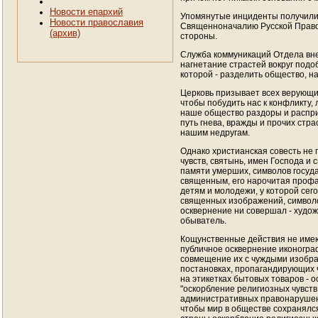
Новости епархий
Упомянутые инциденты получили 
Новости православия
Священноначалию Русской Правос
(архив)
стороны.
Служба коммуникаций Отдела вне
нагнетание страстей вокруг подо
которой - разделить общество, н
Церковь призывает всех верующих
чтобы побудить нас к конфликту, 
наше общество раздоры и распри
путь гнева, вражды и прочих стра
нашим недругам.
Однако христианская совесть не 
чувств, святынь, имен Господа и
памяти умерших, символов государ
священным, его нарочитая профа
детям и молодежи, у которой сего
священных изображений, символо
осквернение ни совершал - худож
обыватель.
Кощунственные действия не имеют
публичное осквернение иконограф
совмещение их с чуждыми изобра
постановках, пропагандирующих ч
на этикетках бытовых товаров - 
"оскорбление религиозных чувств
административных правонарушения
чтобы мир в обществе сохранялся