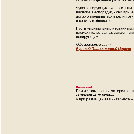
страны оскорбление религиозных 
Чувства верующих очень сильны. 
насилие, беспорядки, - они приб
должно вмешиваться в религиозн
и вражду в обществе.
Пусть мирным, цивилизованным, 
насмехательства над священным,
неверующим.
Официальный сайт
Русской Православной Церкви
.
Внимание!
При использовании материалов п
«Проект «Епархия»»
,
а при размещении в интернете – 