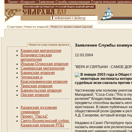
Проект «Епархия»
/
Заявление Службы коммуникации Отдела внешних церковных 
Новости епархий
Новости православия (архив)
Стартовая
Заявление Службы коммун
Новости участников проекта
Казанская митрополия
Владивостокская
12.03.2004
митрополия
Йошкар-Олинская епархия
"ВЕРА И СВЯТЫНИ - САМОЕ ДО
Симбирская митрополия
Бакинская епархия
В январе 2003 года в Общес
Читинская и
некоторые экспонаты котор
Краснокаменская епархия
судебные иски сначала против т
Тверская епархия
Барнаульская епархия
Частичному или полному уничтоже
Магидовой, "Coca-Cola / This is 
Орская епархия
религия!" Владислава Мамышева,
предметы способны вызвать него
христианах. В своих публичных 
Казанская духовная
общественной роли Церкви и рел
семинария
А.Д. Сахарова, который всегда 
Проект "Пасха"
Свято-Вознесенский собор.
Недавно в Санкт-Петербурге прош
Казанская епрахия РПЦ
назвать иконами или религиозны
причем нет никаких оснований с