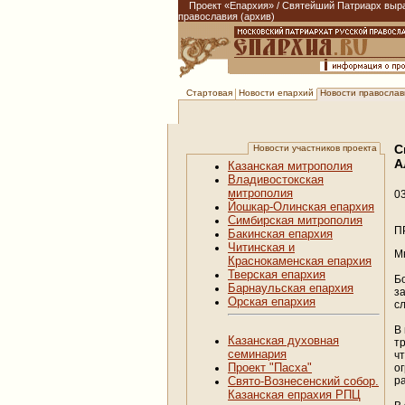
Проект «Епархия»
/
Святейший Патриарх выраз
православия (архив)
Новости епархий
Новости православи
Стартовая
С
Новости участников проекта
А
Казанская митрополия
Владивостокская
митрополия
0
Йошкар-Олинская епархия
Симбирская митрополия
П
Бакинская епархия
Читинская и
М
Краснокаменская епархия
Тверская епархия
Б
Барнаульская епархия
з
Орская епархия
с
В
Казанская духовная
т
семинария
ч
Проект "Пасха"
о
р
Свято-Вознесенский собор.
Казанская епрахия РПЦ