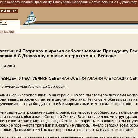
ил соболезнование Президенту Республики Северная Осетия-Алания А.С.Дзасохову в с
я (архив)
вятейший Патриарх выразил соболезнование Президенту Рес
лания А.С.Дзасохову в связи с терактом в г. Беслане
3.09.2004
РЕЗИДЕНТУ РЕСПУБЛИКИ СЕВЕРНАЯ ОСЕТИЯ-АЛАНИЯ АЛЕКСАНДРУ СЕР
ногоуважаемый Александр Сергеевич!
оль и скорбь переполняют наши сердца, ибо все мы стали свидетелями беспр
ахвативших взрослых и детей в школе г. Беслана. Нет слов, чтобы выразить не
лучившимся: от рук бандитов погибли мирные люди, и, что самое страшное, – 
 минувшие дни граждане нашей страны, все мировое сообщество с замирание
рагическими событиями в Северной Осетии. Властью и силовыми структурами
тобы спасти заложников. Однако действия террористы спровоцировали штурм
громное горе -жертв трагедии избежать не удалось. Тяжело сегодня всем, ос
аненых. Да поможет им Господь перенести выпавшее на их долю испытание.