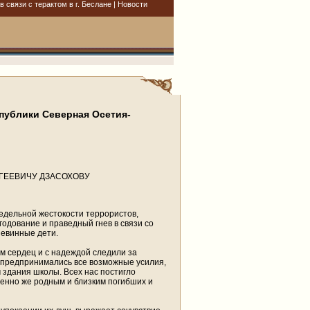
вязи с терактом в г. Беслане | Новости
публики Северная Осетия-
ГЕЕВИЧУ ДЗАСОХОВУ
едельной жестокости террористов,
годование и праведный гнев в связи со
невинные дети.
м сердец и с надеждой следили за
 предпринимались все возможные усилия,
 здания школы. Всех нас постигло
обенно же родным и близким погибших и