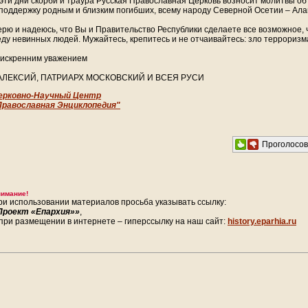
 эти дни скорби и траура Русская Православная Церковь возносит молитвы об
 поддержку родным и близким погибших, всему народу Северной Осетии – Ала
ерю и надеюсь, что Вы и Правительство Республики сделаете все возможное,
еду невинных людей. Мужайтесь, крепитесь и не отчаивайтесь: зло терроризм
 искренним уважением
АЛЕКСИЙ, ПАТРИАРХ МОСКОВСКИЙ И ВСЕЯ РУСИ
ерковно-Научный Центр
Православная Энциклопедия"
Проголосо
имание!
ри использовании материалов просьба указывать ссылку:
Проект «Епархия»»
,
 при размещении в интернете – гиперссылку на наш сайт:
history.eparhia.ru