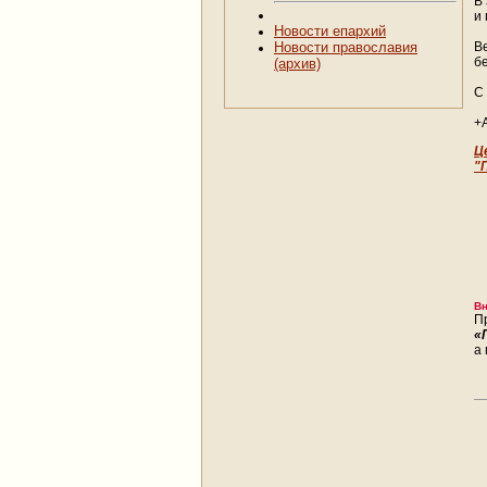
В
и
Новости епархий
В
Новости православия
б
(архив)
С
+
Ц
"
Вн
П
«
а