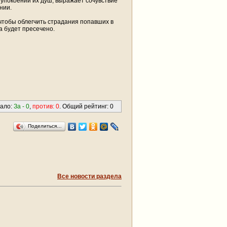
 упокоении их душ, выражает сочувствие
нии.
 чтобы облегчить страдания попавших в
а будет пресечено.
вало:
За -
0
,
против:
0
. Общий рейтинг:
0
Поделиться…
Все новости раздела