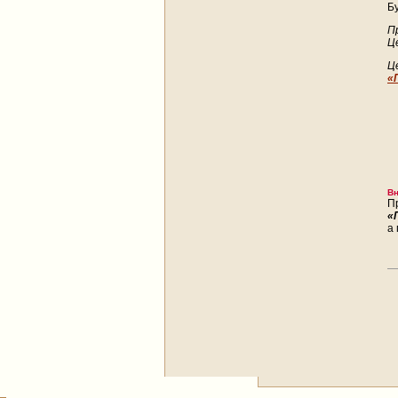
Б
П
Ц
Ц
«
Вн
П
«
а