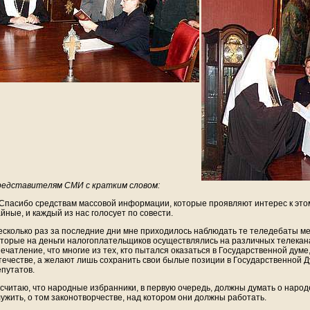
редставителям СМИ с кратким словом:
 Спасибо средствам массовой информации, которые проявляют интерес к этому
йные, и каждый из нас голосует по совести.
есколько раз за последние дни мне приходилось наблюдать те теледебаты м
оторые на деньги налогоплательщиков осуществлялись на различных телекана
печатление, что многие из тех, кто пытался оказаться в Государственной думе
течестве, а желают лишь сохранить свои былые позиции в Государственной Д
епутатов.
 считаю, что народные избранники, в первую очередь, должны думать о народ
лужить, о том законотворчестве, над котором они должны работать.