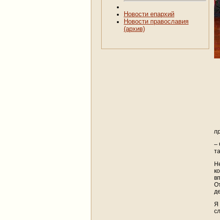
Новости епархий
Новости православия
(архив)
п
–
та
Н
к
в
О
д
Я
с