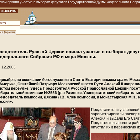
ркви принял участие в выборах депутатов Государственной Думы Федерального Собра
я (архив)
редстоятель Русской Церкви принял участие в выборах депу
едерального Собрания РФ и мэра Москвы.
7.12.2003
 декабря, по окончании богослужения в Свято-Екатерининском храме Мос
 Америке, Святейший Патриарх Московский и всея Руси Алексий II направ
истом переулке. Здесь Предстоятеля Русской Православной Церкви посе
збирательной комиссии №2556 (р-н Раменки, Университетский избирательны
редседатель комиссии, Дякина Л.В., член комиссии, и Монастырская М.Н.,
оссия».
Представители участковой
зарегистрировали паспор
Алексия и выдали Его Свя
Предстоятель в своем раб
опустил их в переносную и