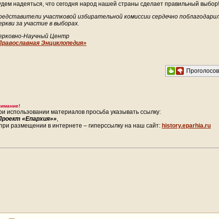
удем надеяться, что сегодня народ нашей страны сделает правильный выбор
редставители участковой избирательной комиссии сердечно поблагодари
еркви за участие в выборах.
ерковно-Научный Центр
Православная Энциклопедия»
Проголосо
имание!
ри использовании материалов просьба указывать ссылку:
Проект «Епархия»»
,
 при размещении в интернете – гиперссылку на наш сайт:
history.eparhia.ru