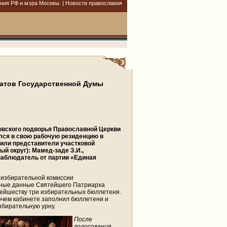
ния РФ и мэра Москвы. | Новости православия
татов Государственной Думы
ковского подворья Православной Церкви
ился в свою рабочую резиденцию в
тили представители участковой
й округ): Мамед-заде З.И.,
 наблюдатель от партии «Единая
 избирательной комиссии
тные данные Святейшего Патриарха
тейшеству три избирательных бюллетеня.
очем кабинете заполнил бюллетени и
збирательную урну.
После
голосования