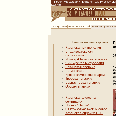
Проект «Епархия»
/
Предстоятель Русской Це
(архив)
Новости епархий
Новости православи
Стартовая
П
Новости участников проекта
Ф
Казанская митрополия
Владивостокская
митрополия
0
Йошкар-Олинская епархия
Симбирская митрополия
7
Бакинская епархия
в
Читинская и
Ч
Краснокаменская епархия
и
Тверская епархия
п
Барнаульская епархия
Р
Орская епархия
Казанская духовная
семинария
Проект "Пасха"
Свято-Вознесенский собор.
Казанская епрахия РПЦ