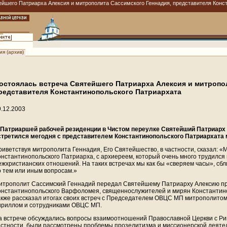
йшего Патриарха Алексия и митрополита Сассимского Геннадия, представителя Конст
я (архив)
остоялась встреча Святейшего Патриарха Алексия и митропо
редставителя Константинопольского Патриархата
9.12.2003
 Патриаршей рабочей резиденции в Чистом переулке Святейший Патриарх М
стретился мегодня с представителем Константинопольского Патриархата
риветствуя митрополита Геннадия, Его Святейшество, в частности, сказал: 
онстантинопольского Патриарха, с архиереем, который очень много трудился
ежхристианских отношений. На таких встречах мы как бы «сверяем часы», с
о тем или иным вопросам.»
итрополит Сассимский Геннадий передал Святейшему Патриарху Алексию пр
онстантинопольского Варфоломея, священнослужителей и мирян Константин
акже рассказал итогах своих встреч с Председателем ОВЦС МП митрополито
ириллом и сотрудниками ОВЦС МП.
а встрече обсуждались вопросы взаимоотношений Православной Церкви с Рим
астности, были рассмотрены проблемы прозелитизма и миссионерской деятел