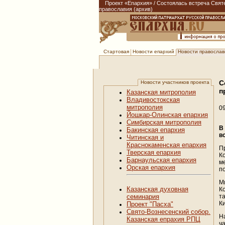
Проект «Епархия»
/
Состоялась встреча Святе
православия (архив)
Новости епархий
Новости православи
Стартовая
С
Новости участников проекта
п
Казанская митрополия
Владивостокская
митрополия
0
Йошкар-Олинская епархия
Симбирская митрополия
В
Бакинская епархия
в
Читинская и
Краснокаменская епархия
П
Тверская епархия
К
Барнаульская епархия
м
Орская епархия
п
М
Казанская духовная
К
т
семинария
К
Проект "Пасха"
Свято-Вознесенский собор.
Н
Казанская епрахия РПЦ
ч