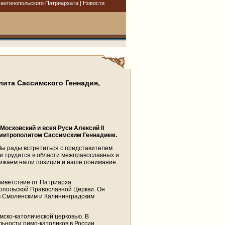
антинопольского Патриархата | Новости
лита Сассимского Геннадия,
осковский и всея Руси Алексий II
 митрополитом Сассимским Геннадием.
«Мы рады встретиться с представителем
 и трудится в области межправославных и
ближаем наши позиции и наше понимание
иветствие от Патриарха
опольской Православной Церкви. Он
м Смоленским и Калининградским
ско-католической церковью. В
ьности римо-католиков в России,