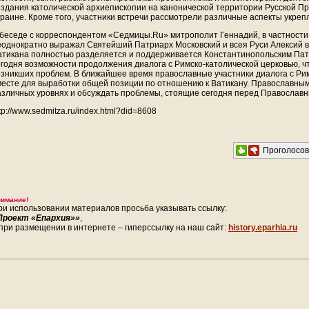
оздания католической архиепископии на канонической территории Русской Пр
краине. Кроме того, участники встречи рассмотрели различные аспекты укре
 беседе с корреспондентом «Седмицы.Ru» митрополит Геннадий, в частности
еоднократно выражал Святейший Патриарх Московский и всея Руси Алексий в
атикана полностью разделяется и поддерживается Константинопольским Пат
егодня возможности продолжения диалога с Римско-католической церковью, 
озникших проблем. В ближайшее время православные участники диалога с Ри
месте для выработки общей позиции по отношению к Ватикану. Православным
азличных уровнях и обсуждать проблемы, стоящие сегодня перед Православ
tp://www.sedmitza.ru/index.html?did=8608
Проголосо
имание!
ри использовании материалов просьба указывать ссылку:
Проект «Епархия»»
,
 при размещении в интернете – гиперссылку на наш сайт:
history.eparhia.ru