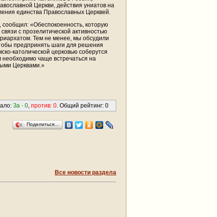
авославной Церкви, действия униатов на
пления единства Православных Церквей.
, сообщил: «Обеспокоенность, которую
 связи с прозелитической активностью
риархатом. Тем не менее, мы обсудили
чтобы предпринять шаги для решения
мско-католической церковью соберутся
 необходимо чаще встречаться на
ными Церквами.»
вало:
За -
0
,
против:
0
. Общий рейтинг:
0
Поделиться…
Все новости раздела