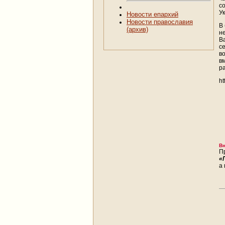
с
У
Новости епархий
Новости православия
В
(архив)
н
В
с
в
в
р
ht
Вн
П
«
а