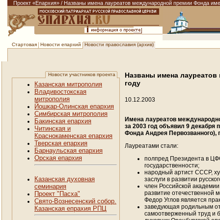
Проект «Епархия»
/
Названы имена лауреатов международной премии Фонда имени
Новости епархий
Новости православия (архив)
Стартовая
Названы имена лауреатов 
Новости участников проекта
году
Казанская митрополия
Владивостокская
митрополия
10.12.2003
Йошкар-Олинская епархия
Симбирская митрополия
Имена лауреатов международной
Бакинская епархия
за 2003 год объявил 9 декабря
Читинская и
Фонда Андрея Первозванного),
Краснокаменская епархия
Тверская епархия
Лауреатами стали:
Барнаульская епархия
Орская епархия
полпред Президента в Ц
государственности;
народный артист СССР, ху
Казанская духовная
заслуги в развитии русског
член Российской академии
семинария
развитие отечественной м
Проект "Пасха"
Федор Углов является прак
Свято-Вознесенский собор.
заведующая родильным от
Казанская епрахия РПЦ
самоотверженный труд и б