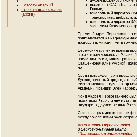
духовник Оренбургской е
президент ОАО «Трансне
Новости епархий
России;
Новости православия
генеральный директор О
(архив)
транспортных инфраструкт
генеральный директор ЗА
экономики Курильских остр
Премия Андрея Первозванного сос
прикрепляется на наградную лент
драгоценными камнями, в том чи
Церемония вручения премии прой
шести тысяч человек из России, 
представители администрации и 
Священноначалие Русской Правос
лет.
Среди награжденных в прошлые г
Лужков, почетный председатель 
Виктор Казанцев, губернатор Ке
Академии Франции Элен Каррер Д
Фонд Андрея Первозванного был о
гражданам России и других стран
государств, дружественных Росси
Основная цель деятельности фон
между поколениями ради сохране
Фонд Андрей Первозванного
и Церковно-научный центр
“Православная энциклопедия”