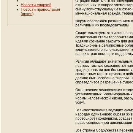
Отрадно видеть, что за последн
Новости епархий
отношениях, и вопрос элементар
смену воинствующему безбожию п
Новости православия
межнациональная вражда, терро
(архив)
Форум обеспокоен разжиганием 
религиям и их последователям.
Свидетельствуем, что истинно ве
сознательно стали террористами,
идеями сознание закрыто для дов
Традиционные религиозные орган
кощунственного использования 
наших стран помощь и поддержку 
Религии обладают значительным 
поэтому там, где сохраняется н
традиционными для большинства 
совместным миротворческим дейст
должно быть особенно энергичны
справедливое разрешение сущес
Ожесточение человеческих сердец
установленных Богом моральных 
нормы человеческой жизни, разр
услуг.
Взаимоотношения ведущих культ
народам одинакового образа жизн
провоцирует конфликты, создает 
право современной цивилизации 
Все страны Содружества пережив