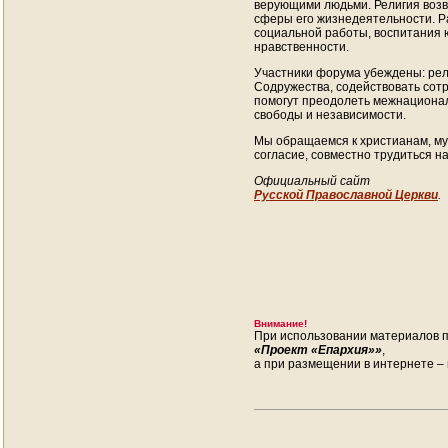
верующими людьми. Религия возв
сферы его жизнедеятельности. Р
социальной работы, воспитания 
нравственности.
Участники форума убеждены: рел
Содружества, содействовать сот
помогут преодолеть межнационал
свободы и независимости.
Мы обращаемся к христианам, му
согласие, совместно трудиться на
Официальный сайт
Русской Православной Церкви
.
Внимание!
При использовании материалов п
«Проект «Епархия»»
,
а при размещении в интернете – 