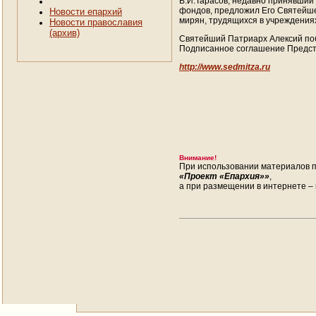
В.И.Тарасов, недавно принявший
фондов, предложил Его Святейше
Новости епархий
мирян, трудящихся в учреждения
Новости православия
(архив)
Святейший Патриарх Алексий поб
Подписанное соглашение Предст
http://www.sedmitza.ru
Внимание!
При использовании материалов п
«Проект «Епархия»»
,
а при размещении в интернете – 