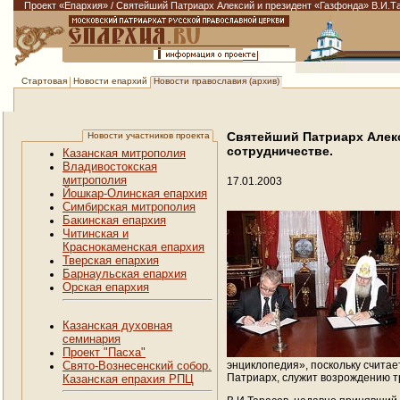
Проект «Епархия»
/
Святейший Патриарх Алексий и президент «Газфонда» В.И.Та
Новости епархий
Новости православия (архив)
Стартовая
Святейший Патриарх Алекс
Новости участников проекта
сотрудничестве.
Казанская митрополия
Владивостокская
митрополия
17.01.2003
Йошкар-Олинская епархия
Симбирская митрополия
Бакинская епархия
Читинская и
Краснокаменская епархия
Тверская епархия
Барнаульская епархия
Орская епархия
Казанская духовная
семинария
Проект "Пасха"
энциклопедия», поскольку счита
Свято-Вознесенский собор.
Патриарх, служит возрождению т
Казанская епрахия РПЦ