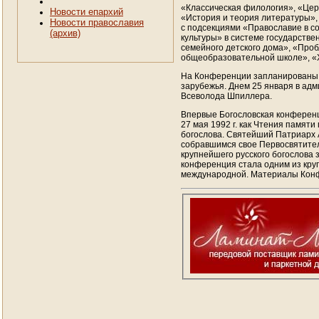
«Классическая филология», «Цер
Новости епархий
«История и теория литературы»,
Новости православия
с подсекциями «Православие в с
(архив)
культуры» в системе государстве
семейного детского дома», «Про
общеобразовательной школе», «Х
На Конференции запланированы в
зарубежья. Днем 25 января в ад
Всеволода Шпиллера.
Впервые Богословская конференц
27 мая 1992 г. как Чтения памят
богослова. Святейший Патриарх А
собравшимся свое Первосвятител
крупнейшего русского богослова
конференция стала одним из кру
международной. Материалы Конф