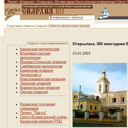
Проект «Епархия»
/
Открылась XIII ежегодная Богословская конференция Свято-Т
Новости епархий
Новости православия (архив)
Стартовая
Открылась XIII ежегодная
Новости участников проекта
Казанская митрополия
Владивостокская
23.01.2003
митрополия
Йошкар-Олинская епархия
Симбирская митрополия
Бакинская епархия
Читинская и
Краснокаменская епархия
Тверская епархия
Барнаульская епархия
Орская епархия
Казанская духовная
семинария
Проект "Пасха"
Свято-Вознесенский собор.
Казанская епрахия РПЦ