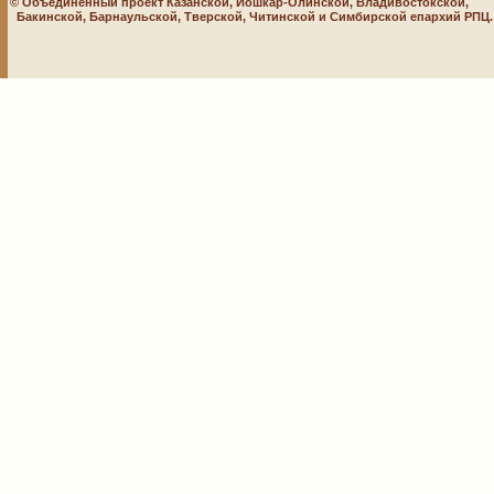
© Объединенный проект Казанской, Йошкар-Олинской, Владивостокской,
Бакинской, Барнаульской, Тверской, Читинской и Симбирской епархий РПЦ. 