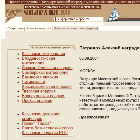
Проект «Епархия»
/
Патриарх Алексий наградил московского священника за работ
Новости епархий
Новости православия (архив)
Стартовая
Патриарх Алексий награди
Новости участников проекта
Казанская митрополия
Владивостокская
06.09.2004
митрополия
Йошкар-Олинская епархия
МОСКВА.
Симбирская митрополия
Бакинская епархия
Патриарх Московский и всея Руси
Читинская и
столицы премией "Обретенное по
Краснокаменская епархия
хиппи, рокеров и панков, переда
Тверская епархия
Барнаульская епархия
Как сообщили в Московской Патри
известный в молодежных кругах с
Орская епархия
работе, сотни молодых любителей
священниками", - подчеркнули в 
Казанская духовная
Православие.ru
семинария
Проект "Пасха"
Свято-Вознесенский собор.
Казанская епрахия РПЦ