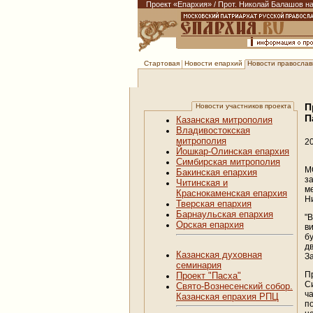
Проект «Епархия»
/
Прот. Николай Балашов на
Новости епархий
Новости православи
Стартовая
П
Новости участников проекта
П
Казанская митрополия
Владивостокская
митрополия
2
Йошкар-Олинская епархия
Симбирская митрополия
М
Бакинская епархия
з
Читинская и
м
Краснокаменская епархия
Н
Тверская епархия
Барнаульская епархия
"
Орская епархия
в
б
д
Казанская духовная
З
семинария
П
Проект "Пасха"
С
Свято-Вознесенский собор.
ч
Казанская епрахия РПЦ
п