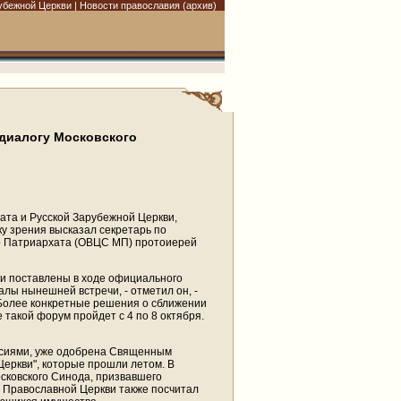
убежной Церкви | Новости православия (архив)
 диалогу Московского
та и Русской Зарубежной Церкви,
ку зрения высказал секретарь по
о Патриархата (ОВЦС МП) протоиерей
ыли поставлены в ходе официального
лы нынешней встречи, - отметил он, -
 Более конкретные решения о сближении
 такой форум пройдет с 4 по 8 октября.
иссиями, уже одобрена Священным
еркви", которые прошли летом. В
осковского Синода, призвавшего
 Православной Церкви также посчитал