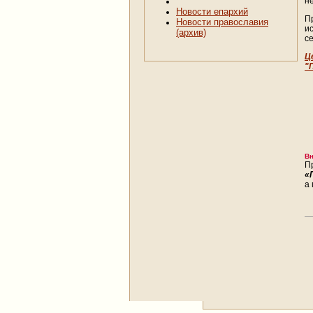
н
Новости епархий
П
Новости православия
и
(архив)
с
Ц
"
Вн
П
«
а