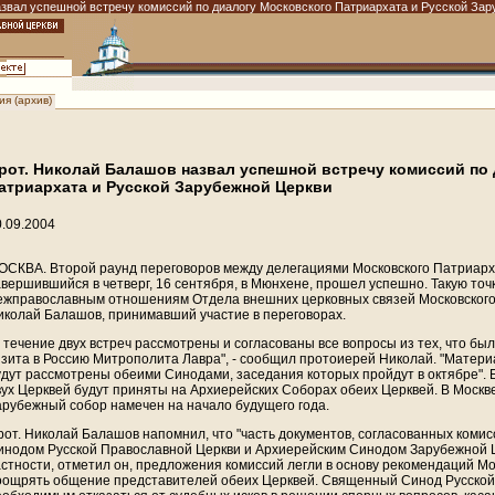
звал успешной встречу комиссий по диалогу Московского Патриархата и Русской Зар
я (архив)
рот. Николай Балашов назвал успешной встречу комиссий по
атриархата и Русской Зарубежной Церкви
0.09.2004
ОСКВА. Второй раунд переговоров между делегациями Московского Патриарха
авершившийся в четверг, 16 сентября, в Мюнхене, прошел успешно. Такую точ
ежправославным отношениям Отдела внешних церковных связей Московског
иколай Балашов, принимавший участие в переговорах.
В течение двух встреч рассмотрены и согласованы все вопросы из тех, что б
изита в Россию Митрополита Лавра", - сообщил протоиерей Николай. "Материа
удут рассмотрены обеими Синодами, заседания которых пройдут в октябре".
вух Церквей будут приняты на Архиерейских Соборах обеих Церквей. В Москве
арубежный собор намечен на начало будущего года.
рот. Николай Балашов напомнил, что "часть документов, согласованных ком
инодом Русской Православной Церкви и Архиерейским Синодом Зарубежной Ц
астности, отметил он, предложения комиссий легли в основу рекомендаций М
оощрять общение представителей обеих Церквей. Священный Синод Русской