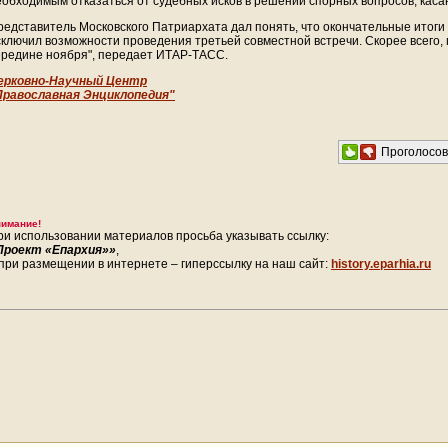
еобходимым отказаться от судебных исков в решении спорных вопросов, кас
редставитель Московского Патриархата дал понять, что окончательные итоги 
сключил возможности проведения третьей совместной встречи. Скорее всего, п
ередине ноября", передает ИТАР-ТАСС.
ерковно-Научный Центр
Православная Энциклопедия"
Проголосо
имание!
ри использовании материалов просьба указывать ссылку:
Проект «Епархия»»
,
 при размещении в интернете – гиперссылку на наш сайт:
history.eparhia.ru