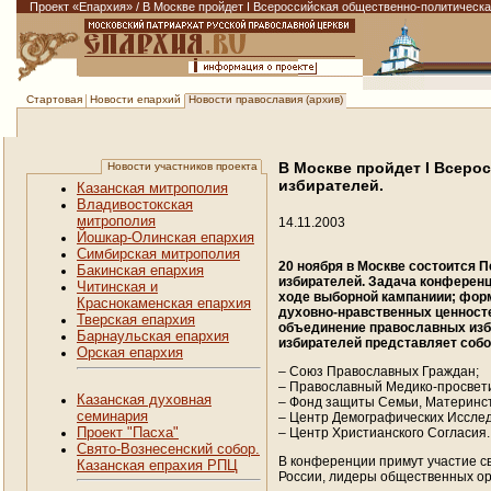
Проект «Епархия»
/
В Москве пройдет I Всероссийская общественно-политическа
Новости епархий
Новости православия (архив)
Стартовая
В Москве пройдет I Всеро
Новости участников проекта
избирателей.
Казанская митрополия
Владивостокская
митрополия
14.11.2003
Йошкар-Олинская епархия
Симбирская митрополия
20 ноября в Москве состоится
Бакинская епархия
избирателей. Задача конференц
Читинская и
ходе выборной кампаниии; форм
Краснокаменская епархия
духовно-нравственных ценност
Тверская епархия
объединение православных изб
Барнаульская епархия
избирателей представляет соб
Орская епархия
– Союз Православных Граждан;
– Православный Медико-просвети
Казанская духовная
– Фонд защиты Семьи, Материнст
семинария
– Центр Демографических Иссле
Проект "Пасха"
– Центр Христианского Согласия.
Свято-Вознесенский собор.
В конференции примут участие с
Казанская епрахия РПЦ
России, лидеры общественных о