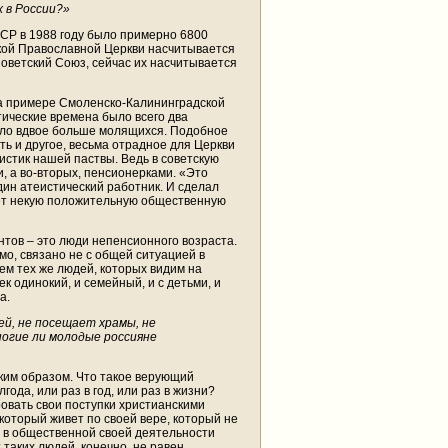
 в России?»
ССР в 1988 году было примерно 6800
кой Православной Церкви насчитывается
 Советский Союз, сейчас их насчитывается
 на примере Смоленско-Калининградской
тические времена было всего два
тало вдвое больше молящихся. Подобное
ь и другое, весьма отрадное для Церкви
истик нашей паствы. Ведь в советскую
, а во-вторых, пенсионерками. «Это
ин атеистический работник. И сделал
ляет некую положительную общественную
нтов – это люди непенсионного возраста.
мо, связано не с общей ситуацией в
аем тех же людей, которых видим на
к одинокий, и семейный, и с детьми, и
а.
й, не посещает храмы, не
ногие ли молодые россияне
аким образом. Что такое верующий
года, или раз в год, или раз в жизни?
ровать свои поступки христианскими
который живет по своей вере, который не
е в общественной своей деятельности
таких людей, конечно, не равен