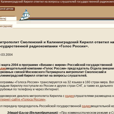
Калининградский Кирилл ответил на вопросы слушателей государственной радиокомпа
я (архив)
итрополит Смоленский и Калининградский Кирилл ответил н
осударственной радиокомпании «Голос России».
9.03.2004
8 марта 2004 в программе «Визави с миром» Российской государственной
адио
вещательной компании «Голос России» председатель Отдела внешни
ерковных связей Московского Патриархата митрополит Смоленский и
алининградский Кирилл ответил на вопросы слушателей.
рограммы «Голоса России» транслируются на 32 языках в 160 стран мира. В
ладыке Кириллу поступали из России и других стран СНГ, а также из дальнего
арубежья по телефону и через Интернет.
идеоверсия диалога митрополита Кирилла с
радио
слушателями размещена 
нтернет-сайте «Голоса России»
.
ел передачу председатель Российской государственной
радио
вещательной ко
Эдвард Бауэр (Великобритания):
«При коммунистическом режиме в С