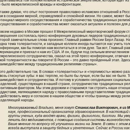
одпитывались той положительной исторической энергетикой, которая идет из
е было межрелигиозной вражды и конфронтации.
 также думаю, что опыт построения православно-исламских отношений в Рос
ам в созидании мирной, справедливой и спокойной жизни. Но самое, может быт
отенциал мирного сосуществования и соработничества традиционных религий
осуществования и соработничества может оказаться актуален и полезен для д
овсем недавно в Москве прошел II Межрелигиозный миротворческий форум ст
авершения состоялась пресс-конференция духовных лидеров традиционных р
оторой замечательные слова произнес Главный раввин России Берл Лазар. На
одна тема толерантности, и западные коллеги иногда пытаются нас учить то
онференции, как бы помогая нам воспитаться в этом духе. Так вот, Главный р
мериканцем и приехал к нам из США. И он, будучи под сильным впечатлением 
ежрелигиозного сотрудничества, сказал на этой пресс-конференции, отвечая 
акой толерантности вы говорите! В России – это давно пройденный этап. Здесь
заимодействии между традиционными религиями страны».
 это действительно так. В словах «толерантность» и «терпимость» можно раз
возь стиснутые зубы: я вас терплю, но было бы лучше, если бы вас не было. Т
заимодействия и сотрудничества. И потому в условиях сегодняшних социальн
азделений, существующих в нашей стране, сотрудничество традиционных рел
озитивным фактором. Мы этим дорожим и стараемся так строить наши отношен
уддистами, являющимися наряду с православными представителями традицио
одействовать миру и согласию в нашем обществе и чтобы границы между рели
азделяющей народы.
Многоуважаемый Владыко, меня зовут
Станислав Викторович, я из 
наук, профессиональный организатор здравоохранения. В настоящий
группы ученых, куда входят врачи, физики, физиологи, биологи. Мы ув
лечить без медикаментов, с помощью создания системы жизнеобеспеч
Ваше мнение по вопросу об улучшении жизни на Земле. В связи с этим 
всегда выступала в защиту бедных и угнетенных. Сейчас в России ка