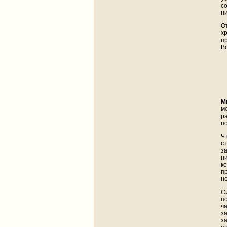
с
ни
О
х
п
В
М
ме
р
п
Ч
ст
з
н
к
п
н
С
п
ч
з
з