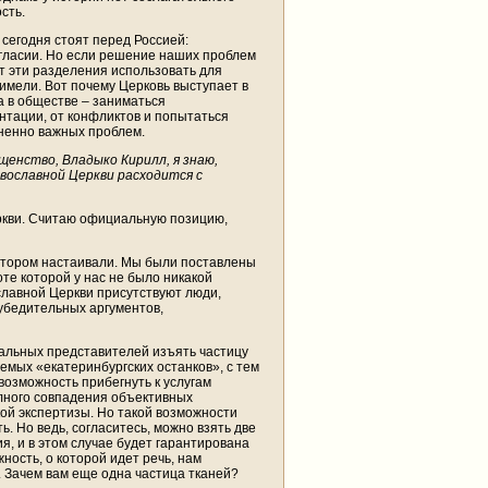
сть.
сегодня стоят перед Россией:
огласии. Но если решение наших проблем
т эти разделения использовать для
 имели. Вот почему Церковь выступает в
а в обществе – заниматься
нтации, от конфликтов и попытаться
зненно важных проблем.
енство, Владыко Кирилл, я знаю,
вославной Церкви расходится с
ркви. Считаю официальную позицию,
отором настаивали. Мы были поставлены
оте которой у нас не было никакой
славной Церкви присутствуют люди,
убедительных аргументов,
иальных представителей изъять частицу
емых «екатеринбургских останков», с тем
возможность прибегнуть к услугам
олного совпадения объективных
кой экспертизы. Но такой возможности
. Но ведь, согласитесь, можно взять две
я, и в этом случае будет гарантирована
ность, о которой идет речь, нам
. Зачем вам еще одна частица тканей?