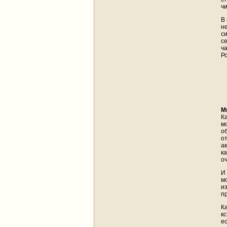
ч
В
н
с
с
ч
Р
М
К
м
о
о
а
к
о
И 
м
и
п
К
кс
е