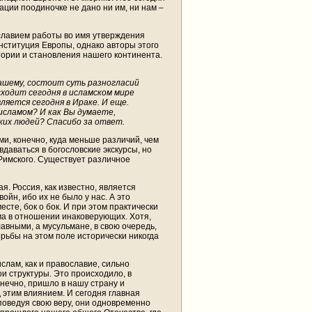
ции поодиночке не дано ни им, ни нам –
славием работы во имя утверждения
нституция Европы, однако авторы этого
ории и становления нашего континента.
ашему, состоит суть разногласий
ходит сегодня в исламском мире
яется сегодня в Ираке. И еще.
исламом? И как Вы думаете,
ских людей? Спасибо за ответ.
и, конечно, куда меньше различий, чем
вдаваться в богословские экскурсы, но
 Римского. Существует различное
я. Россия, как известно, является
ойн, ибо их не было у нас. А это
сте, бок о бок. И при этом практически
ма в отношении инаковерующих. Хотя,
авными, а мусульмане, в свою очередь,
рьбы на этом поле исторически никогда
слам, как и православие, сильно
ои структуры. Это происходило, в
онечно, пришло в нашу страну и
 этим влиянием. И сегодня главная
поведуя свою веру, они одновременно