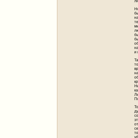
л
Н
б
н
т
м
л
б
б
о
н
и
Т
т
в
н
о
к
Н
к
Л
П
Т
д
с
э
о
с
т
у