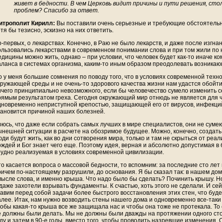
живет в бедности. В чем Церковь видит причины и пути решения, стол
проблем? Спасибо за ответ.
итрополит Кирилл:
Вы поставили очень серьезные и требующие обстоятельн
тя бы тезисно, эскизно на них ответить.
о-первых, о лекарствах. Конечно, в Раю не было лекарств, и даже после изгн
ользовались лекарствами в современном понимании слова и при том жили по не
едицины можно жить, однако – при условии, что человек будет как-то иначе 
аланса в системах организма, каким-то иным образом преодолевать возникаю
о у меня большие сомнения по поводу того, что в условиях современной техн
кружающей среды и не очень-то здорового качества жизни нам удастся обойти
ичего принципиально невозможного, если бы человечество сумело изменить с
рямым результатом греха. Сегодня окружающий мир отнюдь не является для 
дновременно неприступной крепостью, защищающей его от вирусов, инфекций,
тановится причиной наших болезней.
оюсь, что даже если собрать самых лучших в мире специалистов, они не сум
ынешней ситуации в расчете на обозримое будущее. Можно, конечно, создать 
ди будут жить, как во дни сотворения мира, только и там не скрыться от реал
ождей и Бог знает чего еще. Поэтому идея, верная и абсолютно допустимая в 
рудно реализуемая в условиях современной цивилизации.
то касается вопроса о массовой бедности, то вспомним: за последние сто ле
ричем по-настоящему разрушили, до основания. Я бы сказал так: в нашем до
мысле слова, и именно крыша. Что надо было бы сделать? Починить крышу. 
 даже захотели взрывать фундаменты. К счастью, хоть этого не сделали. И с
тавим перед собой задачи более быстрого восстановления этих стен, что буд
алее. Итак, нам нужно возводить стены нашего дома и одновременно все-таки 
тобы какая-то крыша все же защищала нас и чтобы она тоже не протекала. То е
е должны были делать. Мы не должны были дважды на протяжении одного сто
оду и затем в 90-е годы, вместо того, чтобы проводить назревшие изменения. 