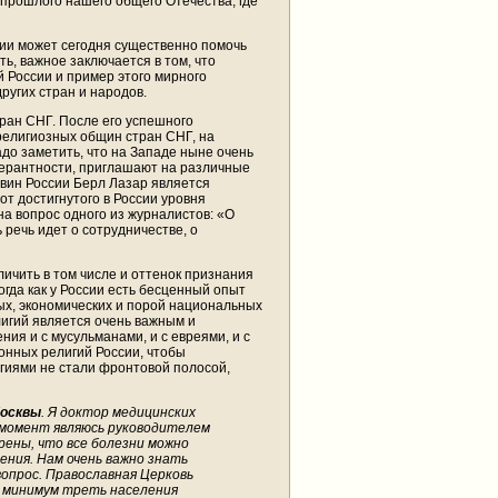
 прошлого нашего общего Отечества, где
сии может сегодня существенно помочь
ь, важное заключается в том, что
 России и пример этого мирного
ругих стран и народов.
ран СНГ. После его успешного
елигиозных общин стран СНГ, на
до заметить, что на Западе ныне очень
лерантности, приглашают на различные
аввин России Берл Лазар является
от достигнутого в России уровня
на вопрос одного из журналистов: «О
 речь идет о сотрудничестве, о
личить в том числе и оттенок признания
огда как у России есть бесценный опыт
ых, экономических и порой национальных
игий является очень важным и
ия и с мусульманами, и с евреями, и с
нных религий России, чтобы
гиями не стали фронтовой полосой,
Москвы
. Я доктор медицинских
 момент являюсь руководителем
ерены, что все болезни можно
ения. Нам очень важно знать
вопрос. Православная Церковь
к минимум треть населения