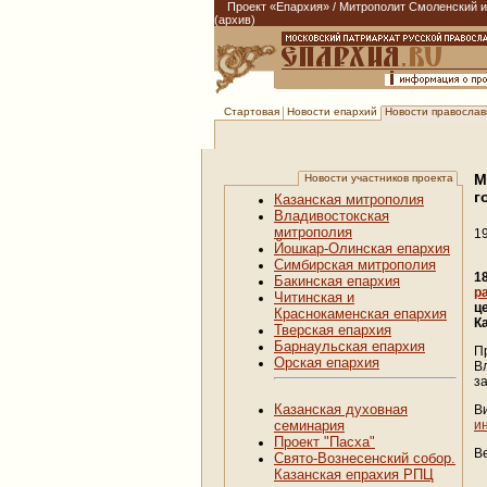
Проект «Епархия»
/
Митрополит Смоленский и 
(архив)
Новости епархий
Новости православи
Стартовая
М
Новости участников проекта
г
Казанская митрополия
Владивостокская
митрополия
1
Йошкар-Олинская епархия
Симбирская митрополия
1
Бакинская епархия
р
Читинская и
ц
Краснокаменская епархия
К
Тверская епархия
Барнаульская епархия
П
Орская епархия
В
з
Казанская духовная
В
и
семинария
Проект "Пасха"
В
Свято-Вознесенский собор.
Казанская епрахия РПЦ