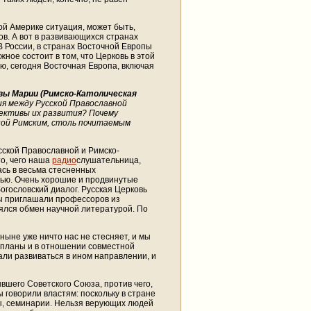
ой Америке ситуация, может быть,
ов. А вот в развивающихся странах
В России, в странах Восточной Европы
ное состоит в том, что Церковь в этой
аю, сегодня Восточная Европа, включая
евы Марии (Римско-Католическая
я между Русской Православной
ективы их развития? Почему
апой Римским, столь почитаемым
ской Православной и Римско-
то, чего наша
радио
слушательница,
ась в весьма стесненных
вью. Очень хорошие и продвинутые
огословский диалог. Русская Церковь
Мы приглашали профессоров из
ялся обмен научной литературой. По
 ныне уже ничто нас не стесняет, и мы
 планы и в отношении совместной
али развиваться в ином направлении, и
вшего Советского Союза, против чего,
ы говорили властям: поскольку в стране
пы, семинарии. Нельзя верующих людей