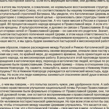
ишать пасторской заботы. Если есть верующие католики, они должны иметь хр
о в итоге мы получили, к сожалению, не нормальное восстановление структур
ывшего Советского Союза, что соответствовало бы нашему понимаю ситуации,
аступательной стратегией Ватикана. Мы увидели, что Католическая Церковь в
ерриторию с совершенно ясной целью – организовать свои структуры таким о
иссии на постсоветском пространстве. А что такое миссия в России и страна
юдей. 80 процентов нашего народа крещено в Православной вере. А если кто-т
ыли крещены. И культурологически, и духовно он связан с Православием. В го
ыл оторван силой от Православной Церкви – он сам или его родители. Значит,
бъектом пастырского попечения нашей Церкви, в этом наша ответственность п
а этом пространстве мы неожиданно обнаруживаем конкурента, который заявля
 наше место, и мы здесь будем заниматься пастырской и миссионерской рабо
аким образом, главное расхождение между Русской и Римско-Католической Це
о, чтобы католики здесь занимались своими верующими, опекали свою паству и
ремя как у них, по крайней мере, до недавнего времени, была ориентация на м
ашего народа, на миссионерскую работу. В результате этой проповеди проис
бращения в католическую веру, перехода в католичество людей, которые по 
рещению были православными. Очень яркий пример – планы в отношении соз
ижнем Новгороде. Ну, скажите, пожалуйста, какое отношение к Нижнему Новго
апуцины? Но в Нижнем Новгороде учреждается католический монастырь, куда
итвы. Но если эти люди намерены заниматься спасением своей души в монасты
ольше или в Литве?
о, о чем мы говорим, – это попытка засеять чужое, уже удобренное поле. А за
уховно-нравственном улучшении национальной почвы Русская Православная 
оотечественники были формально оторваны от Православной Церкви, они, те
той духовной почве, они остаются восприимчивыми к православной проповеди,
т западного секуляризованного человека, ныне практически невосприимчиво
ебя человеком постхристианской цивилизации. Но при всем этом хотел бы ск
ом, чтобы отношения между нашими Церквами улучшались. Что касается нас, т
беждены в том, что у Католической Церкви – своя миссия в мире, особенно в 