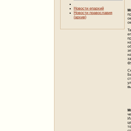
Новости епархий
М
Новости православия
п
(архив)
о
ок
Т
е
п
н
о
э
н
з
ф
С
Б
с
ул
в
М
че
И
ц
т
с