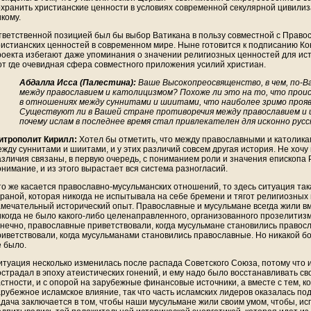
охранить христианские ценности в условиях современной секулярной цивилиза
кому.
тветственной позицией был бы выбор Ватикана в пользу совместной с Право
ристианских ценностей в современном мире. Ныне готовится к подписанию Ко
роекта избегают даже упоминания о значении религиозных ценностей для ист
от где очевидная сфера совместного приложения усилий христиан.
Абдалла Исса (Палестина):
Ваше Высокопреосвященство, в чем, по-В
между православием и католицизмом? Похоже ли это на то, что проис
в отношениях между суннитами и шиитами, что наиболее зримо проявл
Существуют ли в Вашей стране противоречия между православием и 
почему ислам в последнее время стал привлекателен для исконно рус
итрополит Кирилл:
Хотел бы отметить, что между православными и католикам
жду суннитами и шиитами, и у этих различий совсем другая история. Не хочу 
азличия связаны, в первую очередь, с пониманием роли и значения епископа
онимание, и из этого вырастает вся система разногласий.
то же касается православно-мусульманских отношений, то здесь ситуация така
раной, которая никогда не испытывала на себе бремени и тягот религиозных в
амечательный исторический опыт. Православные и мусульмане всегда жили вме
икогда не было какого-либо целенаправленного, организованного прозелитиз
онечно, православные приветствовали, когда мусульмане становились правосл
риветствовали, когда мусульманами становились православные. Но никакой бо
е было.
итуация несколько изменилась после распада Советского Союза, потому что и
острадал в эпоху атеистических гонений, и ему надо было восстанавливать св
астности, и с опорой на зарубежные финансовые источники, а вместе с тем, к
арубежное исламское влияние, так что часть исламских лидеров оказалась под
адача заключается в том, чтобы наши мусульмане жили своим умом, чтобы, ис