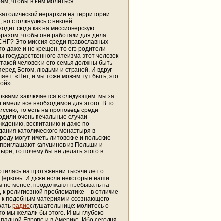
ам, чтобы в нем молиться.
 католической иерархии на территории
 но столкнулись с некоей
ходит сюда как на миссионерскую
бразом, чтобы они работали для дела
х СНГ? Это миссия среди православных
о даже и не крещен, то его родители
ды государственного атеизма этот человек
 такой человек и его семья должны быть
еред Богом, людьми и страной. И вдруг
ет: «Нет, и мы тоже можем тут быть, это
той».
рквами заключается в следующем: мы за
 имели все необходимое для этого. В то
иссию, то есть на проповедь среди
ходили очень печальные случаи
рождению, воспитанию и даже по
дания католического монастыря в
роду могут иметь литовские и польские
 приглашают капуцинов из Польши и
ре, то почему бы не делать этого в
ботилась на протяжении тысячи лет о
Церковь. И даже если некоторые наши
м не менее, продолжают пребывать на
 к религиозной проблематике – в отличие
го к подобным материям и осознающего
азать
радио
слушательнице: молитесь о
о мы желали бы этого. И мы глубоко
Западной Европе и в Америке. Ибо сегодня