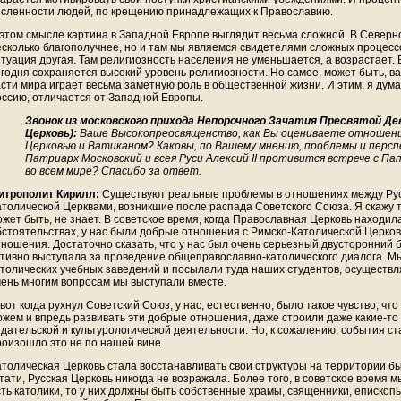
исленности людей, по крещению принадлежащих к Православию.
 этом смысле картина в Западной Европе выглядит весьма сложной. В Северн
есколько благополучнее, но и там мы являемся свидетелями сложных процесс
итуация другая. Там религиозность населения не уменьшается, а возрастает. 
егодня сохраняется высокий уровень религиозности. Но самое, может быть, важ
асти мира играет весьма заметную роль в общественной жизни. И этим, я дум
оссию, отличается от Западной Европы.
Звонок из московского прихода Непорочного Зачатия Пресвятой Д
Церковь):
Ваше Высокопреосвященство, как Вы оцениваете отношени
Церковью и Ватиканом? Каковы, по Вашему мнению, проблемы и персп
Патриарх Московский и всея Руси Алексий II противится встрече с П
во всем мире? Спасибо за ответ.
итрополит Кирилл:
Существуют реальные проблемы в отношениях между Рус
атолической Церквами, возникшие после распада Советского Союза. Я скажу 
ожет быть, не знает. В советское время, когда Православная Церковь находил
бстоятельствах, у нас были добрые отношения с Римско-Католической Церко
тношения. Достаточно сказать, что у нас был очень серьезный двусторонний б
ктивно выступала за проведение общеправославно-католического диалога. 
атолических учебных заведений и посылали туда наших студентов, осуществл
чень многим вопросам мы выступали вместе.
вот когда рухнул Советский Союз, у нас, естественно, было такое чувство, что
ожем и впредь развивать эти добрые отношения, даже строили даже какие-то
здательской и культурологической деятельности. Но, к сожалению, события ст
роизошло это не по нашей вине.
атолическая Церковь стала восстанавливать свои структуры на территории бы
тати, Русская Церковь никогда не возражала. Более того, в советское время м
сть католики, то у них должны быть собственные храмы, священники, еписко