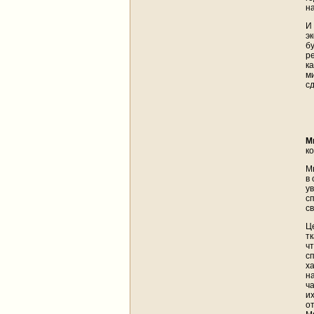
н
И
э
б
р
к
м
с
М
к
М
в 
у
с
с
Ц
т
ч
с
х
н
ч
и
о