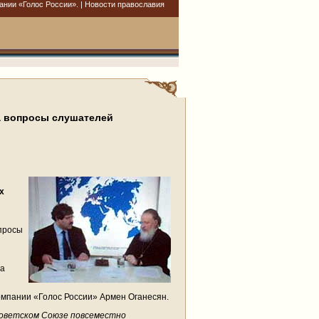
нии «Голос России». | Новости православия
а вопросы слушателей
х
опросы
на
мпании «Голос России» Армен Оганесян.
оветском Союзе повсеместно