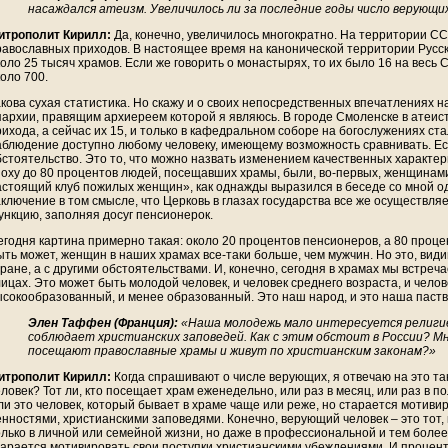
насаждался атеизм. Увеличилось ли за последние годы число верующих
итрополит Кирилл:
Да, конечно, увеличилось многократно. На территории С
равославных приходов. В настоящее время на канонической территории Русс
коло 25 тысяч храмов. Если же говорить о монастырях, то их было 16 на весь
оло 700.
акова сухая статистика. Но скажу и о своих непосредственных впечатлениях
пархии, правящим архиереем которой я являюсь. В городе Смоленске в атеис
рихода, а сейчас их 15, и только в кафедральном соборе на богослужениях с
аблюдение доступно любому человеку, имеющему возможность сравнивать. Ест
бстоятельство. Это то, что можно назвать изменением качественных характер
поху до 80 процентов людей, посещавших храмы, были, во-первых, женщинами
астоящий клуб пожилых женщин», как однажды выразился в беседе со мной од
аключение в том смысле, что Церковь в глазах государства все же осуществ
ункцию, заполняя досуг пенсионерок.
егодня картина примерно такая: около 20 процентов пенсионеров, а 80 проце
ыть может, женщин в наших храмах все-таки больше, чем мужчин. Но это, види
тране, а с другими обстоятельствами. И, конечно, сегодня в храмах мы встреч
ицах. Это может быть молодой человек, и человек среднего возраста, и челове
ысокообразованный, и менее образованный. Это наш народ, и это наша паств
Элен Таффен (Франция):
«Наша молодежь мало интересуется религие
соблюдает христианских заповедей. Как с этим обстоит в России? М
посещают православные храмы и живут по христианским законам?»
итрополит Кирилл:
Когда спрашивают о числе верующих, я отвечаю на это т
ловек? Тот ли, кто посещает храм еженедельно, или раз в месяц, или раз в пол
ли это человек, который бывает в храме чаще или реже, но старается мотиви
енностями, христианскими заповедями. Конечно, верующий человек – это тот, 
олько в личной или семейной жизни, но даже в профессиональной и тем боле
тарается мотивировать свои поступки христианскими убеждениями. И процент 