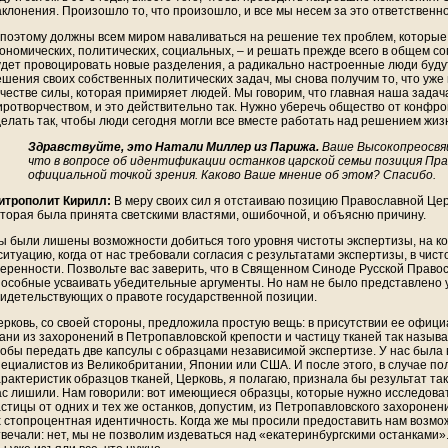
аклонения. Произошло то, что произошло, и все мы несем за это ответственно
 поэтому должны всем миром наваливаться на решение тех проблем, которые 
кономических, политических, социальных, – и решать прежде всего в общем с
удет провоцировать новые разделения, а радикально настроенные люди буду
ешения своих собственных политических задач, мы снова получим то, что уже
ачестве силы, которая примиряет людей. Мы говорим, что главная наша задач
иротворчеством, и это действительно так. Нужно уберечь общество от конфро
делать так, чтобы люди сегодня могли все вместе работать над решением жи
Здравствуйте, это Натали Миллер из Парижа.
Ваше Высокопреосвящ
что в вопросе об идентификации останков царской семьи позиция Пра
официальной точкой зрения. Каково Ваше мнение об этом? Спасибо.
итрополит Кирилл:
В меру своих сил я отстаиваю позицию Православной Це
оторая была принята светскими властями, ошибочной, и объясню причину.
ы были лишены возможности добиться того уровня чистоты экспертизы, на к
ситуацию, когда от нас требовали согласия с результатами экспертизы, в чист
веренности. Позвольте вас заверить, что в Священном Синоде Русской Право
пособные усваивать убедительные аргументы. Но нам не было представлено 
видетельствующих о правоте государственной позиции.
ерковь, со своей стороны, предложила простую вещь: в присутствии ее офиц
кани из захоронений в Петропавловской крепости и частицу тканей так называ
тобы передать две капсулы с образцами независимой экспертизе. У нас была 
пециалистов из Великобритании, Японии или США. И после этого, в случае п
арактеристик образцов тканей, Церковь, я полагаю, признала бы результат та
ас лишили. Нам говорили: вот имеющиеся образцы, которые нужно исследовать
астицы от одних и тех же останков, допустим, из Петропавловского захоронени
х стопроцентная идентичность. Когда же мы просили предоставить нам возмож
твечали: нет, мы не позволим издеваться над «екатеринбургскими останками»