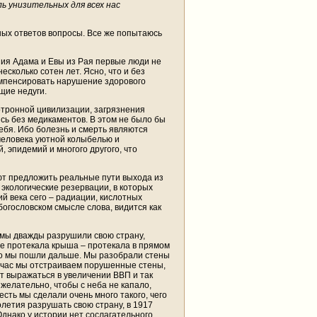
ь унизительных для всех нас
ых ответов вопросы. Все же попытаюсь
ания Адама и Евы из Рая первые люди не
сколько сотен лет. Ясно, что и без
компенсировать нарушение здорового
щие недуги.
отронной цивилизации, загрязнения
сь без медикаментов. В этом не было бы
ебя. Ибо болезнь и смерть являются
человека уютной колыбелью и
 эпидемий и многого другого, что
еют предложить реальные пути выхода из
экологические резервации, в которых
ий века сего – радиации, кислотных
богословском смысле слова, видится как
т мы дважды разрушили свою страну,
ме протекала крыша – протекала в прямом
Но мы пошли дальше. Мы разобрали стены
ейчас мы отстраиваем порушенные стены,
ет выражаться в увеличении ВВП и так
желательно, чтобы с неба не капало,
сть мы сделали очень много такого, чего
летия разрушать свою страну, в 1917
Однако у истории нет сослагательного