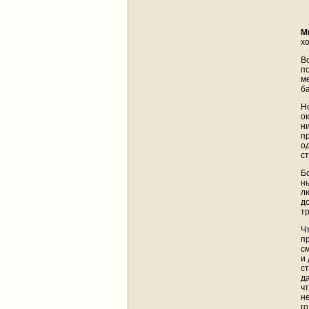
М
хо
В
п
м
б
Н
о
н
п
о
с
Б
н
лю
д
т
Ч
п
с
и
с
д
ч
н
г