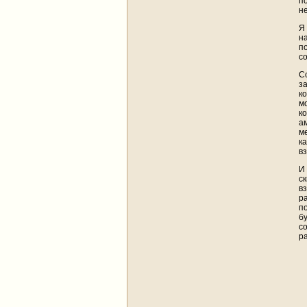
п
н
Я
н
п
с
С
з
к
м
к
а
м
к
в
И
ск
в
р
п
б
с
р